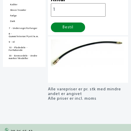
Kabler
Skiver/tromler
Fælge
Dæk
Bestil
7 - Undervogn/Kofanger
8 -
Gummi/Interiør/Pynt/m.m.
9 - El
10 - Pladedele -
Fortløbende
30 - Bremsedele - Andre
mærker/Modeller
Alle varepriser er pr. stk med mindre
andet er angivet
Alle priser er incl. moms