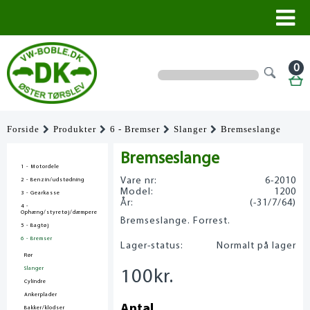
0
Forside
Produkter
6 - Bremser
Slanger
Bremseslange
Bremseslange
1 - Motordele
Vare nr:
6-2010
2 - Benzin/udstødning
Model:
1200
3 - Gearkasse
År:
(-31/7/64)
4 -
Ophæng/styretøj/dæmpere
Bremseslange. Forrest.
5 - Bagtøj
6 - Bremser
Lager-status:
Normalt på lager
Rør
Slanger
100
kr.
Cylindre
Ankerplader
Antal
Bakker/klodser