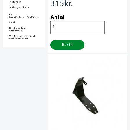
315
kr.
Kofanger
Kofangertilbehør
8 -
Antal
Gummi/Interiør/Pynt/m.m.
9 - El
10 - Pladedele -
Fortløbende
30 - Bremsedele - Andre
mærker/Modeller
Bestil