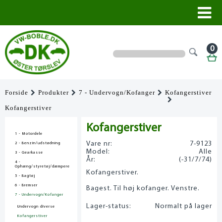
0
Forside
Produkter
7 - Undervogn/Kofanger
Kofangerstiver
Kofangerstiver
Kofangerstiver
1 - Motordele
Vare nr:
7-9123
2 - Benzin/udstødning
Model:
Alle
3 - Gearkasse
År:
(-31/7/74)
4 -
Ophæng/styretøj/dæmpere
Kofangerstiver.
5 - Bagtøj
6 - Bremser
Bagest. Til høj kofanger. Venstre.
7 - Undervogn/Kofanger
Lager-status:
Normalt på lager
Undervogn diverse
Kofangerstiver