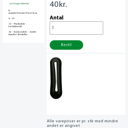
40
kr.
Kofangertilbehør
8 -
Gummi/Interiør/Pynt/m.m.
Antal
9 - El
10 - Pladedele -
Fortløbende
30 - Bremsedele - Andre
mærker/Modeller
Bestil
Alle varepriser er pr. stk med mindre
andet er angivet