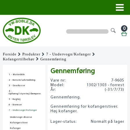
0
Forside
Produkter
7 - Undervogn/Kofanger
Kofangertilbehør
Gennemføring
Gennemføring
1 - Motordele
Vare nr:
7-9605
2 - Benzin/udstødning
Model:
1302/1303 - forrest
3 - Gearkasse
År:
(-31/7/73)
4 -
Ophæng/styretøj/dæmpere
Gennemføring.
5 - Bagtøj
6 - Bremser
Gennemføring for kofangerstiver.
7 - Undervogn/Kofanger
Høj kofanger.
Undervogn diverse
Lager-status:
Normalt på lager
Kofangerstiver
Kofanger