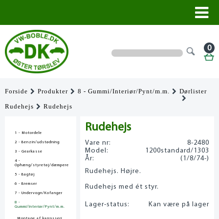
0
Forside
Produkter
8 - Gummi/Interiør/Pynt/m.m.
Dørlister
Rudehejs
Rudehejs
Rudehejs
1 - Motordele
Vare nr:
8-2480
2 - Benzin/udstødning
Model:
1200standard/1303
3 - Gearkasse
År:
(1/8/74-)
4 -
Ophæng/styretøj/dæmpere
Rudehejs. Højre.
5 - Bagtøj
6 - Bremser
Rudehejs med ét styr.
7 - Undervogn/Kofanger
8 -
Lager-status:
Kan være på lager
Gummi/Interiør/Pynt/m.m.
Montage af karrosseri