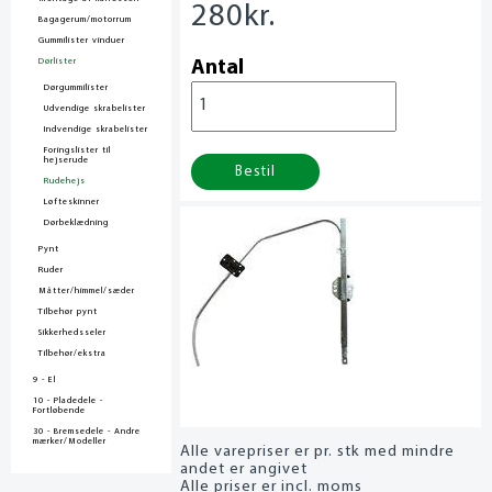
280
kr.
Bagagerum/motorrum
Gummilister vinduer
Dørlister
Antal
Dørgummilister
Udvendige skrabelister
Indvendige skrabelister
Foringslister til
hejserude
Bestil
Rudehejs
Løfteskinner
Dørbeklædning
Pynt
Ruder
Måtter/himmel/sæder
Tilbehør pynt
Sikkerhedsseler
Tilbehør/ekstra
9 - El
10 - Pladedele -
Fortløbende
30 - Bremsedele - Andre
mærker/Modeller
Alle varepriser er pr. stk med mindre
andet er angivet
Alle priser er incl. moms