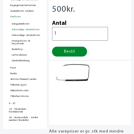
Bagagerum/motorrum
500
kr.
Gummilister vinduer
Dørlister
Antal
Dørgummilister
Udvendige skrabelister
Indvendige skrabelister
Foringslister til
hejserude
Rudehejs
Bestil
Løfteskinner
Dørbeklædning
Pynt
Ruder
Måtter/himmel/sæder
Tilbehør pynt
Sikkerhedsseler
Tilbehør/ekstra
9 - El
10 - Pladedele -
Fortløbende
30 - Bremsedele - Andre
mærker/Modeller
Alle varepriser er pr. stk med mindre