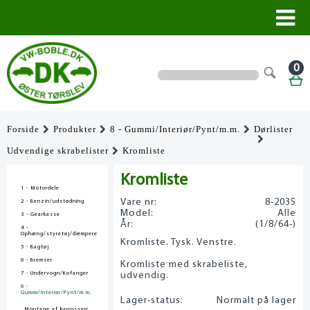
0
Forside
Produkter
8 - Gummi/Interiør/Pynt/m.m.
Dørlister
Udvendige skrabelister
Kromliste
Kromliste
1 - Motordele
Vare nr:
8-2035
2 - Benzin/udstødning
Model:
Alle
3 - Gearkasse
År:
(1/8/64-)
4 -
Ophæng/styretøj/dæmpere
Kromliste. Tysk. Venstre.
5 - Bagtøj
6 - Bremser
Kromliste med skrabeliste,
7 - Undervogn/Kofanger
udvendig.
8 -
Gummi/Interiør/Pynt/m.m.
Lager-status:
Normalt på lager
Montage af karrosseri