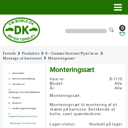
0
Forside
Produkter
8 - Gummi/Interiør/Pynt/m.m.
Montage af karrosseri
Monteringssæt
Monteringssæt
1 - Motordele
Vare nr:
8-1110
2 - Benzin/udstødning
Model:
Alle
3 - Gearkasse
År:
Alle
4 -
Ophæng/styretøj/dæmpere
Monteringssæt.
5 - Bagtøj
6 - Bremser
Monteringssæt til montering af ét
7 - Undervogn/Kofanger
skærm på karrosse. Bestående at
bolte, samt spændeskiver.
8 -
Gummi/Interiør/Pynt/m.m.
Montage af karrosseri
Lager-status:
Normalt på lager