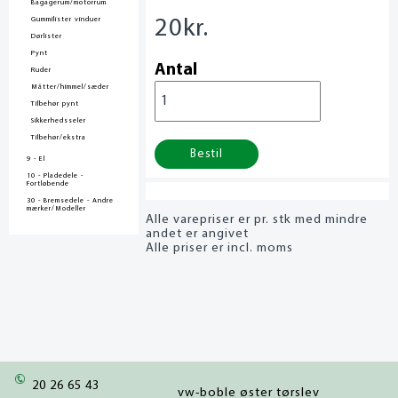
Bagagerum/motorrum
Gummilister vinduer
20
kr.
Dørlister
Pynt
Antal
Ruder
Måtter/himmel/sæder
Tilbehør pynt
Sikkerhedsseler
Tilbehør/ekstra
Bestil
9 - El
10 - Pladedele -
Fortløbende
30 - Bremsedele - Andre
mærker/Modeller
Alle varepriser er pr. stk med mindre
andet er angivet
Alle priser er incl. moms
20 26 65 43
vw-boble øster tørslev