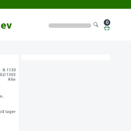
0
lev
8-1130
02/1303
Alle
n.
på lager