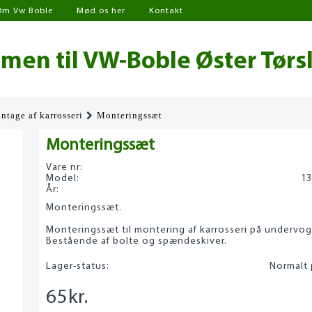
Om Vw Boble
Mød os her
Kontakt
en til VW-Boble Øster Tørs
ntage af karrosseri
Monteringssæt
Monteringssæt
Vare nr:
Model:
13
År:
Monteringssæt.
Monteringssæt til montering af karrosseri på undervog
Bestående af bolte og spændeskiver.
Lager-status:
Normalt 
65
kr.