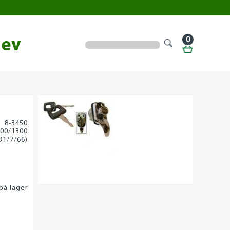
0
lev
8-3450
00/1300
31/7/66)
på lager