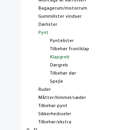
Montage af karrosseri
Bagagerum/motorrum
Gummilister vinduer
Dørlister
Pynt
Pyntelister
Tilbehør frontklap
Klapgreb
Dørgreb
Tilbehør dør
Spejle
Ruder
Måtter/himmel/sæder
Tilbehør pynt
Sikkerhedsseler
Tilbehør/ekstra