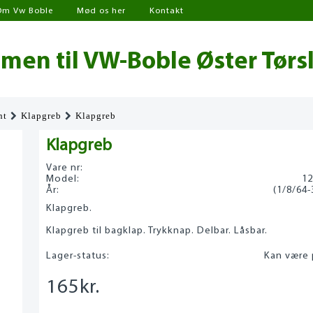
Om Vw Boble
Mød os her
Kontakt
en til VW-Boble Øster Tørs
nt
Klapgreb
Klapgreb
Klapgreb
Vare nr:
Model:
12
År:
(1/8/64-
Klapgreb.
Klapgreb til bagklap. Trykknap. Delbar. Låsbar.
Lager-status:
Kan være 
165
kr.