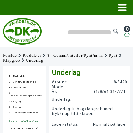
0
Forside
Produkter
8 - Gummi/Interiør/Pynt/m.m.
Pynt
Klapgreb
Underlag
Underlag
1 - Motordele
Vare nr:
8-3420
2 - Benzin/udstødning
Model:
---
3 - Gearkasse
År:
(1/8/64-31/7/71)
4 -
Ophæng/styretøj/dæmpere
Underlag.
5 - Bagtøj
6 - Bremser
Underlag til bagklapgreb med
7 - Undervogn/Kofanger
trykknap til 3 skruer.
8 -
Gummi/Interiør/Pynt/m.m.
Lager-status:
Normalt på lager
Montage af karrosseri