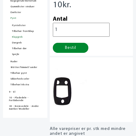
Bagagerum/motorrum
10
kr.
Gummilister vinduer
Dørlister
Antal
Pynt
Pyntelister
Tilbehør frontklap
Klapgreb
Dørgreb
Bestil
Tilbehør dør
Spejle
Ruder
Måtter/himmel/sæder
Tilbehør pynt
Sikkerhedsseler
Tilbehør/ekstra
9 - El
10 - Pladedele -
Fortløbende
30 - Bremsedele - Andre
mærker/Modeller
Alle varepriser er pr. stk med mindre
andet er angivet