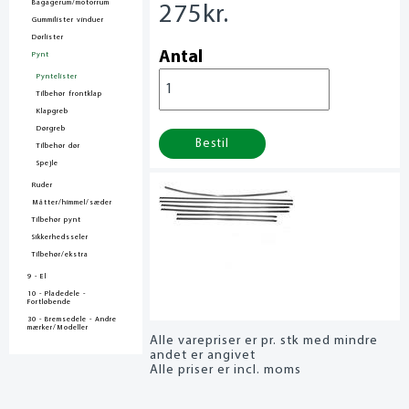
Bagagerum/motorrum
275
kr.
Gummilister vinduer
Dørlister
Antal
Pynt
Pyntelister
Tilbehør frontklap
Klapgreb
Dørgreb
Bestil
Tilbehør dør
Spejle
Ruder
Måtter/himmel/sæder
Tilbehør pynt
Sikkerhedsseler
Tilbehør/ekstra
9 - El
10 - Pladedele -
Fortløbende
30 - Bremsedele - Andre
mærker/Modeller
Alle varepriser er pr. stk med mindre
andet er angivet
Alle priser er incl. moms