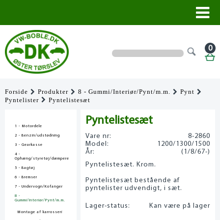
0
Forside
Produkter
8 - Gummi/Interiør/Pynt/m.m.
Pynt
Pyntelister
Pyntelistesæt
Pyntelistesæt
1 - Motordele
Vare nr:
8-2860
2 - Benzin/udstødning
Model:
1200/1300/1500
3 - Gearkasse
År:
(1/8/67-)
4 -
Ophæng/styretøj/dæmpere
Pyntelistesæt. Krom.
5 - Bagtøj
6 - Bremser
Pyntelistesæt bestående af
7 - Undervogn/Kofanger
pyntelister udvendigt, i sæt.
8 -
Gummi/Interiør/Pynt/m.m.
Lager-status:
Kan være på lager
Montage af karrosseri