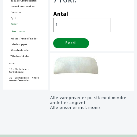
710
kr.
Bagagerum/motorrum
Gummilister vinduer
Dørlister
Antal
Pynt
Ruder
Frontruder
Måtter/himmel/sæder
Bestil
Tilbehør pynt
Sikkerhedsseler
Tilbehør/ekstra
9 - El
10 - Pladedele -
Fortløbende
30 - Bremsedele - Andre
mærker/Modeller
Alle varepriser er pr. stk med mindre
andet er angivet
Alle priser er incl. moms