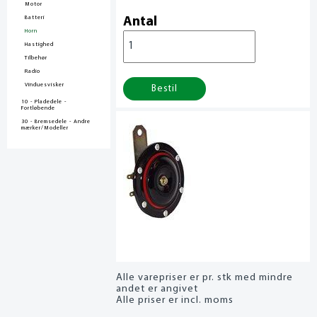
Motor
Batteri
Antal
Horn
Hastighed
Tilbehør
Radio
Vinduesvisker
Bestil
10 - Pladedele -
Fortløbende
30 - Bremsedele - Andre
mærker/Modeller
Alle varepriser er pr. stk med mindre
andet er angivet
Alle priser er incl. moms