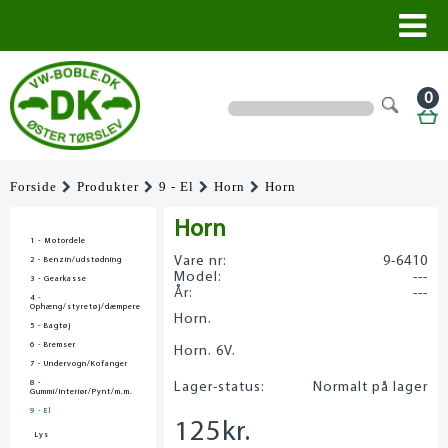
0
Forside
Produkter
9 - El
Horn
Horn
Horn
1 - Motordele
Vare nr:
9-6410
2 - Benzin/udstødning
Model:
---
3 - Gearkasse
År:
---
4 -
Ophæng/styretøj/dæmpere
Horn.
5 - Bagtøj
6 - Bremser
Horn. 6V.
7 - Undervogn/Kofanger
8 -
Lager-status:
Normalt på lager
Gummi/Interiør/Pynt/m.m.
9 - El
125
kr.
Lys