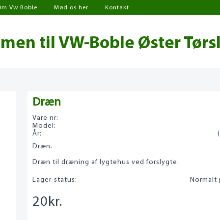
Om Vw Boble
Mød os her
Kontakt
en til VW-Boble Øster Tørs
Dræn
Vare nr:
Model:
År:
Dræn.
Dræn til dræning af lygtehus ved forslygte.
Lager-status:
Normalt 
20
kr.