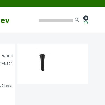
0
lev
9-1030
---
(1/6/59-)
på lager