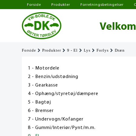
Forside
Produkter
Forretningsbetingelser
Velkomm
Forside
Produkter
9 - El
Lys
Forlys
Dræn
1 - Motordele
2 - Benzin/udstødning
3 - Gearkasse
4 - Ophæng/styretøj/dæmpere
5 - Bagtøj
6 - Bremser
7 - Undervogn/Kofanger
8 - Gummi/Interiør/Pynt/m.m.