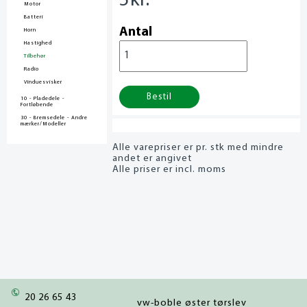
5
kr.
Motor
Batteri
Antal
Horn
Hastighed
Tilbehør
Radio
Vinduesvisker
Bestil
10 - Pladedele -
Fortløbende
30 - Bremsedele - Andre
mærker/Modeller
Alle varepriser er pr. stk med mindre
andet er angivet
Alle priser er incl. moms
20 26 65 43
vw-boble øster tørslev