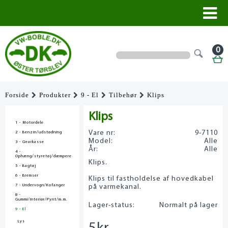
0
Forside
Produkter
9 - El
Tilbehør
Klips
Klips
1 - Motordele
Vare nr:
9-7110
2 - Benzin/udstødning
Model:
Alle
3 - Gearkasse
År:
Alle
4 -
Ophæng/styretøj/dæmpere
Klips.
5 - Bagtøj
6 - Bremser
Klips til fastholdelse af hovedkabel
7 - Undervogn/Kofanger
på varmekanal.
8 -
Gummi/Interiør/Pynt/m.m.
Lager-status:
Normalt på lager
9 - El
Lys